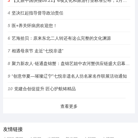
3
【文旅中国快报05.21】6项文化和旅游行业标准公布；1月至4月全国铁路开行旅游列车增23%
4
坚决扛起指导督导政治责任
5
医+养关怀病房欢迎您！
6
艺海拾贝：原来东北二人转还有这么完整的文化渊源
7
相遇母亲节 走近“七悦非遗”
8
聚力新农人·链通盘锦蟹：盘锦艺姐中农河蟹供应链盛大启幕，绘就乡村振兴新图景
9
“创意华夏—璀璨辽宁”七悦非遗名人坊名家名作联展活动通知
10
党建合创促提升 匠心护航铸精品
查看更多
友情链接