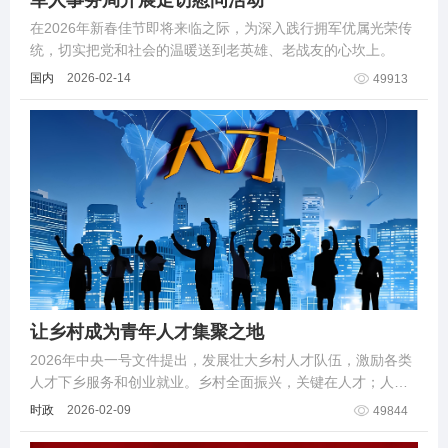
军人事务局开展走访慰问活动
在2026年新春佳节即将来临之际，为深入践行拥军优属光荣传
统，切实把党和社会的温暖送到老英雄、老战友的心坎上。
国内
2026-02-14
49913
让乡村成为青年人才集聚之地
2026年中央一号文件提出，发展壮大乡村人才队伍，激励各类
人才下乡服务和创业就业。乡村全面振兴，关键在人才；人才
振兴，核心在青年。
时政
2026-02-09
49844