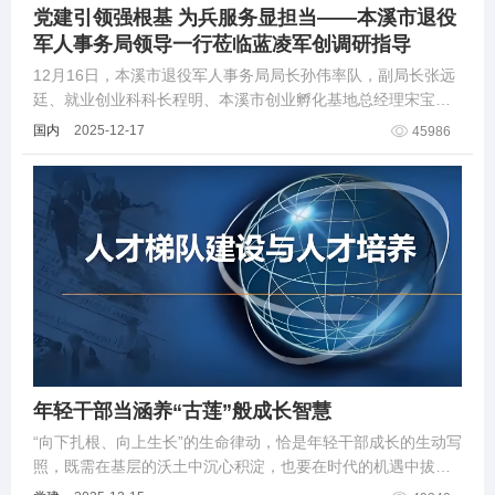
党建引领强根基 为兵服务显担当——本溪市退役
军人事务局领导一行莅临蓝凌军创调研指导
12月16日，本溪市退役军人事务局局长孙伟率队，副局长张远
廷、就业创业科科长程明、本溪市创业孵化基地总经理宋宝
成、办公室主任肇恒彪一行5人莅临蓝凌军创开展专题调研。
国内
2025-12-17
45986
年轻干部当涵养“古莲”般成长智慧
“向下扎根、向上生长”的生命律动，恰是年轻干部成长的生动写
照，既需在基层的沃土中沉心积淀，也要在时代的机遇中拔节
生长，这是厚积薄发的成长规律，亦是奋发有为的主动选择。