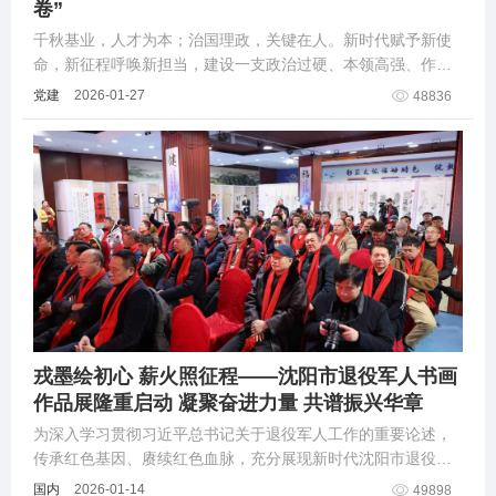
卷”
千秋基业，人才为本；治国理政，关键在人。新时代赋予新使
命，新征程呼唤新担当，建设一支政治过硬、本领高强、作风
优良的干部队伍，是推动高质量发展的根本保障。
党建
2026-01-27
48836
戎墨绘初心 薪火照征程——沈阳市退役军人书画
作品展隆重启动 凝聚奋进力量 共谱振兴华章
为深入学习贯彻习近平总书记关于退役军人工作的重要论述，
传承红色基因、赓续红色血脉，充分展现新时代沈阳市退役军
人“退役不褪色、转岗不转志”的政治本色与使命担当。
国内
2026-01-14
49898