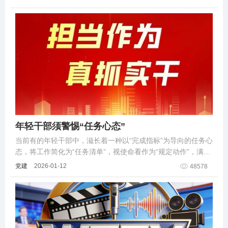
年轻干部须警惕“任务心态”
当前有的年轻干部中，滋长着一种以“完成指标”为导向的任务心
态，将工作简化为“任务清单”，视使命看作为“规定动作”，满足
于“交差即可”，执着于“快速通关”。
党建
2026-01-12
48578