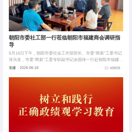
朝阳市委社工部一行莅临朝阳市福建商会调研指
导
6月16日下午，朝阳市委社会工作部部长、市委“两新”工委书记
张兴友，市委“两新”工委专职副书记余国传一行赴朝阳市福建商
会走访调研......
党建
2026-06-16
49859