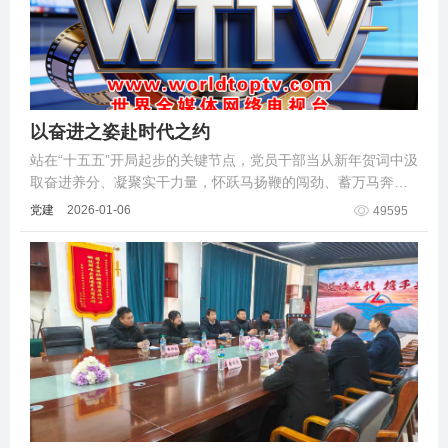
以奋进之姿赴时代之约
站在“十五五”开局起步的关键节点，党员干部当从新年贺词中汲
取奋进养分、凝聚实干力量，怀跃马扬鞭的闯劲、蓄万马奔腾
的干劲，在中国式现代化宏伟征程上勇毅前行、建功立业，书
党建
2026-01-06
49595
写新时代高质量发展壮丽篇章。