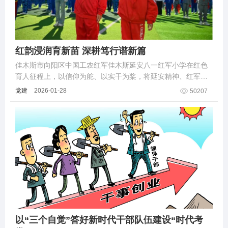
红韵浸润育新苗 深耕笃行谱新篇
佳木斯市向阳区中国工农红军佳木斯延安八一红军小学在红色
育人征程上，以信仰为舵、以实干为桨，将延安精神、红军风
骨、东北抗联精神融入教育教学的每一寸肌理，以党建铸魂、
党建
2026-01-28
50207
德育润心、教学赋能......
以“三个自觉”答好新时代干部队伍建设“时代考