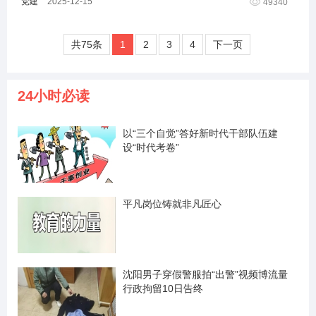
党建
2025-12-15
49340
共75条
1
2
3
4
下一页
24小时必读
以“三个自觉”答好新时代干部队伍建
设“时代考卷”
平凡岗位铸就非凡匠心
沈阳男子穿假警服拍“出警”视频博流量
行政拘留10日告终