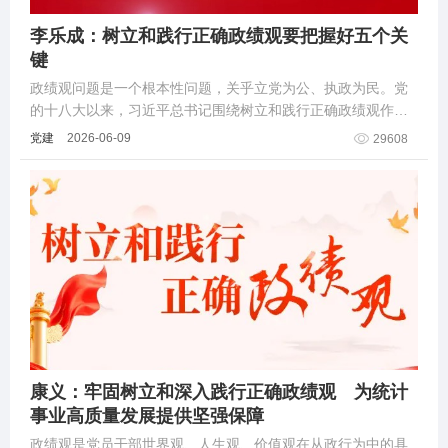
李乐成：树立和践行正确政绩观要把握好五个关
键
政绩观问题是一个根本性问题，关乎立党为公、执政为民。党
的十八大以来，习近平总书记围绕树立和践行正确政绩观作出
一系列重要论述，深刻阐明“政绩为谁而树、树什么样的政绩、
党建
2026-06-09
29608
靠什么树政绩”等一系列重大理论和实践
康义：牢固树立和深入践行正确政绩观 为统计
事业高质量发展提供坚强保障
政绩观是党员干部世界观、人生观、价值观在从政行为中的具