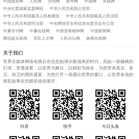
中国政府网
人民网
光明网
新华网
中国网
央视网
中央纪委国家监委网站
中华人民共和国公安部
中华人民共和国最高人民检察院
中华人民共和国最高人民法院
中华人民共和国司法部
中央网络安全和信息化委员会办公室
中廉导刊网
中廉在线网
中国雷锋精神网
中国新闻网
腾讯娱乐新闻
军队人才网
人民论坛网
政商在线网
关于我们
世界全媒体网络电视台在信息如潮水般涌来的时代，宛如一座巍峨的
灯塔，穿透迷雾，以世界为舞台，以精彩为使命，为您带来真实、多
元、前卫的视听盛宴，为您打开一扇通往世界的窗口，让世界各地的
精彩故事在您眼前徐徐展开。
抖音
快手
今日头条