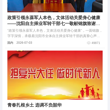
政策引领永葆军人本色，文体活动关爱身心健康
——沈阳自主择业军转干部七一敬献锦旗致谢职
能部门厚爱
“政策引领永葆军人本色，文体活动关爱身心健康”，一面锦旗，
字字深情，承载着沈阳市全体自主择业军转干部的真挚心声与
感恩之心。
国内
2026-07-03
49871
青春扎根乡土 选调不负韶华