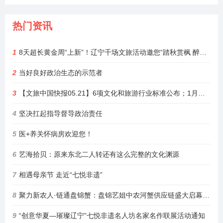
热门资讯
1
8天超长黄金周“上新”！辽宁千场文旅活动邀您“踏秋赏枫 醉游山海”
2
当好良好政治生态的示范者
3
【文旅中国快报05.21】6项文化和旅游行业标准公布；1月至4月全国铁路开行旅游列车增23%
4
坚决扛起指导督导政治责任
5
医+养关怀病房欢迎您！
6
艺海拾贝：原来东北二人转还有这么完整的文化渊源
7
相遇母亲节 走近“七悦非遗”
8
聚力新农人·链通盘锦蟹：盘锦艺姐中农河蟹供应链盛大启幕，绘就乡村振兴新图景
9
“创意华夏—璀璨辽宁”七悦非遗名人坊名家名作联展活动通知