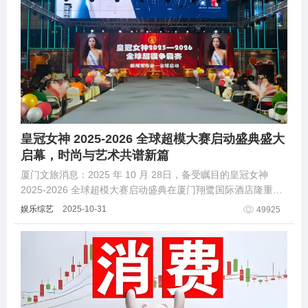
皇冠女神 2025-2026 全球超模大赛启动盛典盛大
启幕，时尚与艺术共谱新篇
厦门文旅消息：2025 年 10 月 28日，备受瞩目的皇冠女神
2025-2026 全球超模大赛启动盛典在厦门翔鹭国际酒店隆重举
行。这场集时尚展示、艺术交流、行业联动于一体的盛会，吸
娱乐综艺
2025-10-31
49925
引了时尚界精英、