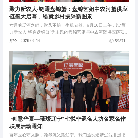
聚力新农人·链通盘锦蟹：盘锦艺姐中农河蟹供应
链盛大启幕，绘就乡村振兴新图景
六月的辽河之畔，微风不燥，生机盎然。6月16日上午，以“聚
力新农人·链通盘锦蟹”为主题的盘锦艺姐与中农河蟹供应链项目
盛大启幕仪式在盘锦圆满举行。
财经
2026-06-16
59871
“创意华夏—璀璨辽宁”七悦非遗名人坊名家名作
联展活动通知
百年匠心守文脉，翰墨流光耀辽宁。我们热忱邀请辽沈非遗书