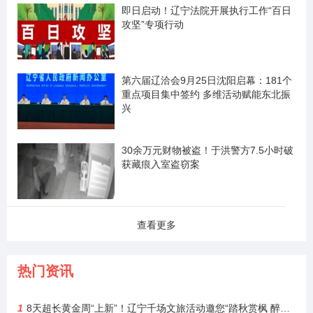
即日启动！辽宁法院开展执行工作“百日
攻坚”专项行动
第六届辽洽会9月25日沈阳启幕：181个
重点项目集中签约 多维活动赋能东北振
兴
30余万元财物被盗！于洪警方7.5小时破
获藏痕入室盗窃案
查看更多
热门资讯
1
8天超长黄金周“上新”！辽宁千场文旅活动邀您“踏秋赏枫 醉游山海”