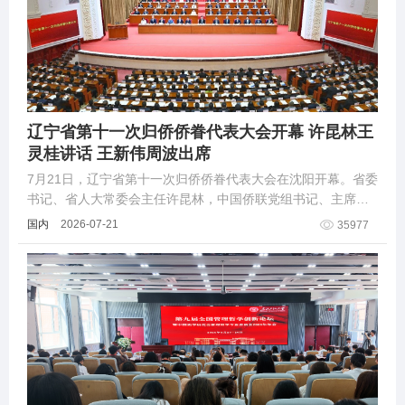
辽宁省第十一次归侨侨眷代表大会开幕 许昆林王
灵桂讲话 王新伟周波出席
7月21日，辽宁省第十一次归侨侨眷代表大会在沈阳开幕。省委
书记、省人大常委会主任许昆林，中国侨联党组书记、主席王
灵桂出席开幕会并讲话。省委副书记、省长王新伟，省政协主
国内
2026-07-21
35977
席周波出席开幕会。