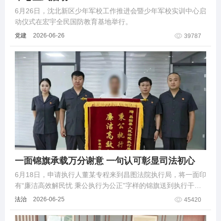
6月26日，沈北新区少年军校工作推进会暨少年军校实训中心启
动仪式在宏宇全民国防教育基地举行。
党建
2026-06-26
39787
一面锦旗承载万分谢意 一句认可彰显司法初心
6月18日，申请执行人董某专程来到昌图法院执行局，将一面印
有“廉洁高效解民忧 秉公执行为公正”字样的锦旗送到执行干警
李明华手中。
法治
2026-06-25
45420