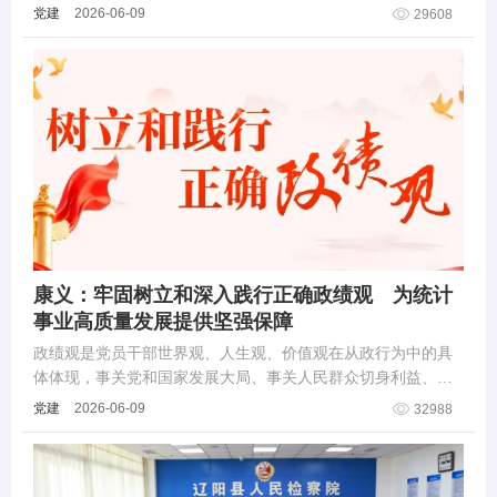
一系列重要论述，深刻阐明“政绩为谁而树、树什么样的政绩、
党建
2026-06-09
29608
靠什么树政绩”等一系列重大理论和实践
康义：牢固树立和深入践行正确政绩观 为统计
事业高质量发展提供坚强保障
政绩观是党员干部世界观、人生观、价值观在从政行为中的具
体体现，事关党和国家发展大局、事关人民群众切身利益、事
关中国式现代化建设进程。在“十五五”开局起步之年，党中央决
党建
2026-06-09
32988
定在全党开展树立和践行正确政绩观学