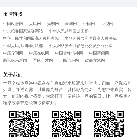
友情链接
中国政府网
人民网
光明网
新华网
中国网
央视网
中央纪委国家监委网站
中华人民共和国公安部
中华人民共和国最高人民检察院
中华人民共和国最高人民法院
中华人民共和国司法部
中央网络安全和信息化委员会办公室
中廉导刊网
中廉在线网
中国雷锋精神网
中国新闻网
腾讯娱乐新闻
军队人才网
人民论坛网
政商在线网
关于我们
世界全媒体网络电视台在信息如潮水般涌来的时代，宛如一座巍峨的
灯塔，穿透迷雾，以世界为舞台，以精彩为使命，为您带来真实、多
元、前卫的视听盛宴，为您打开一扇通往世界的窗口，让世界各地的
精彩故事在您眼前徐徐展开。