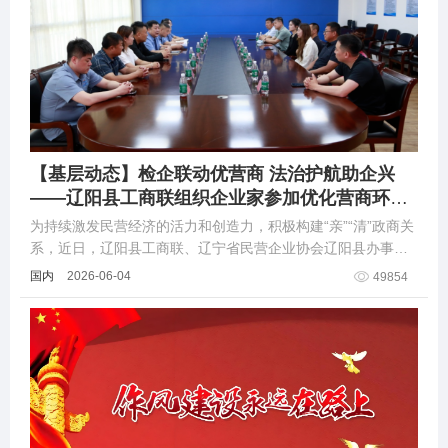
【基层动态】检企联动优营商 法治护航助企兴
——辽阳县工商联组织企业家参加优化营商环境
座谈会暨警示教育活动
为持续激发民营经济的活力和创造力，积极构建“亲”“清”政商关
系，近日，辽阳县工商联、辽宁省民营企业协会辽阳县办事
处、县人民检察院联合举办优化营商环境座谈会。
国内
2026-06-04
49854