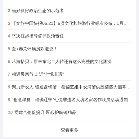
2
当好良好政治生态的示范者
3
【文旅中国快报05.21】6项文化和旅游行业标准公布；1月至4月全国铁路开行旅游列车增23%
4
坚决扛起指导督导政治责任
5
医+养关怀病房欢迎您！
6
艺海拾贝：原来东北二人转还有这么完整的文化渊源
7
相遇母亲节 走近“七悦非遗”
8
聚力新农人·链通盘锦蟹：盘锦艺姐中农河蟹供应链盛大启幕，绘就乡村振兴新图景
9
“创意华夏—璀璨辽宁”七悦非遗名人坊名家名作联展活动通知
10
党建合创促提升 匠心护航铸精品
查看更多