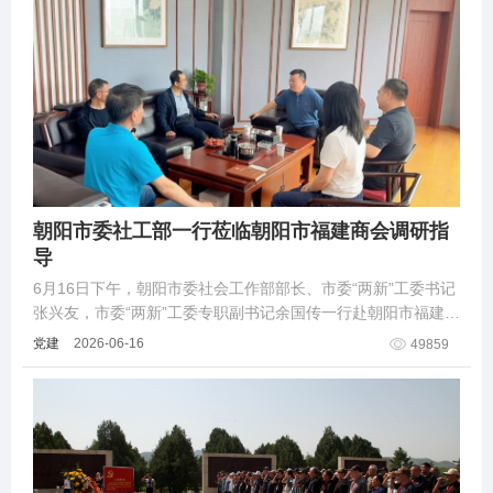
朝阳市委社工部一行莅临朝阳市福建商会调研指
导
6月16日下午，朝阳市委社会工作部部长、市委“两新”工委书记
张兴友，市委“两新”工委专职副书记余国传一行赴朝阳市福建商
会走访调研......
党建
2026-06-16
49859