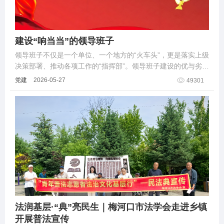
建设“响当当”的领导班子
领导班子不仅是一个单位、一个地方的“火车头”，更是落实上级
决策部署、推动各项工作的“指挥部”。领导班子建设的优与劣、
运转的强与弱、运行效率的高与低，直接关乎党执政地位和执
党建
2026-05-27
49301
政基础的稳固。
法润基层·“典”亮民生｜梅河口市法学会走进乡镇
开展普法宣传