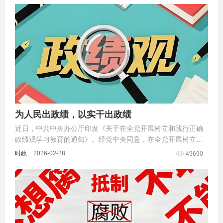
为人民出政绩，以实干出政绩
近日，中共中央办公厅印发《关于在全党开展树立和践行正确
政绩观学习教育的通知》。经党中央同意，在全党开展树立和
践行正确政绩观学习教育。
时政
2026-02-28
49690