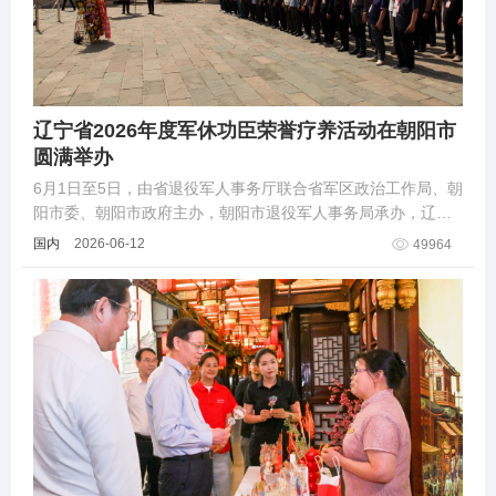
辽宁省2026年度军休功臣荣誉疗养活动在朝阳市
圆满举办
6月1日至5日，由省退役军人事务厅联合省军区政治工作局、朝
阳市委、朝阳市政府主办，朝阳市退役军人事务局承办，辽宁
省2026年度军休功臣荣誉疗养活动在朝阳圆满举办。
国内
2026-06-12
49964