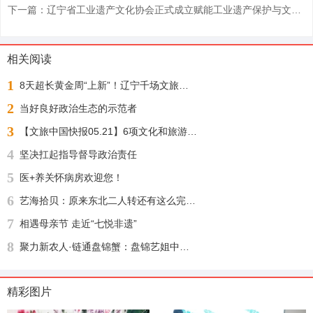
下一篇：辽宁省工业遗产文化协会正式成立赋能工业遗产保护与文旅融合发展
相关阅读
1
8天超长黄金周“上新”！辽宁千场文旅活动邀您“踏秋赏枫 醉游山海”
2
当好良好政治生态的示范者
3
【文旅中国快报05.21】6项文化和旅游行业标准公布；1月至4月全国铁路开行旅游列车增23%
4
坚决扛起指导督导政治责任
5
医+养关怀病房欢迎您！
6
艺海拾贝：原来东北二人转还有这么完整的文化渊源
7
相遇母亲节 走近“七悦非遗”
8
聚力新农人·链通盘锦蟹：盘锦艺姐中农河蟹供应链盛大启幕，绘就乡村振兴新图景
精彩图片