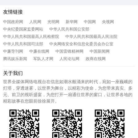
友情链接
中国政府网
人民网
光明网
新华网
中国网
央视网
中央纪委国家监委网站
中华人民共和国公安部
中华人民共和国最高人民检察院
中华人民共和国最高人民法院
中华人民共和国司法部
中央网络安全和信息化委员会办公室
中廉导刊网
中廉在线网
中国雷锋精神网
中国新闻网
腾讯娱乐新闻
军队人才网
人民论坛网
政商在线网
关于我们
世界全媒体网络电视台在信息如潮水般涌来的时代，宛如一座巍峨的
灯塔，穿透迷雾，以世界为舞台，以精彩为使命，为您带来真实、多
元、前卫的视听盛宴，为您打开一扇通往世界的窗口，让世界各地的
精彩故事在您眼前徐徐展开。