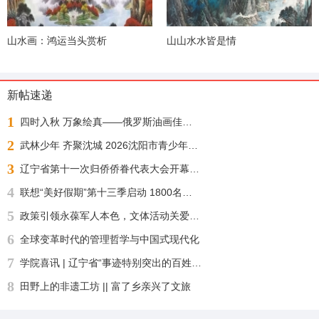
山水画：鸿运当头赏析
山山水水皆是情
新帖速递
1
四时入秋 万象绘真——俄罗斯油画佳作展
2
武林少年 齐聚沈城 2026沈阳市青少年武术散打锦标赛今日正式开赛
3
辽宁省第十一次归侨侨眷代表大会开幕 许昆林王灵桂讲话 王新伟周波出席
4
联想“美好假期”第十三季启动 1800名志愿者化身“公益足球教练”“乡超”来了！
5
政策引领永葆军人本色，文体活动关爱身心健康——沈阳自主择业军转干部七一敬献锦旗致谢职能部门厚爱
6
全球变革时代的管理哲学与中国式现代化
7
学院喜讯 | 辽宁省“事迹特别突出的百姓学习之星“：沈北新区社区学院兼职报告员王刚老师再获殊荣
8
田野上的非遗工坊 || 富了乡亲兴了文旅