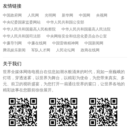
友情链接
中国政府网
人民网
光明网
新华网
中国网
央视网
中央纪委国家监委网站
中华人民共和国公安部
中华人民共和国最高人民检察院
中华人民共和国最高人民法院
中华人民共和国司法部
中央网络安全和信息化委员会办公室
中廉导刊网
中廉在线网
中国雷锋精神网
中国新闻网
腾讯娱乐新闻
军队人才网
人民论坛网
政商在线网
关于我们
世界全媒体网络电视台在信息如潮水般涌来的时代，宛如一座巍峨的
灯塔，穿透迷雾，以世界为舞台，以精彩为使命，为您带来真实、多
元、前卫的视听盛宴，为您打开一扇通往世界的窗口，让世界各地的
精彩故事在您眼前徐徐展开。