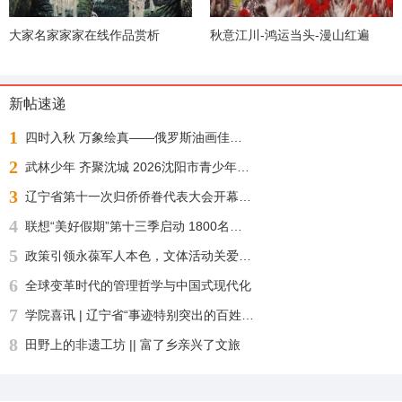
大家名家家家在线作品赏析
秋意江川-鸿运当头-漫山红遍
新帖速递
1
四时入秋 万象绘真——俄罗斯油画佳作展
2
武林少年 齐聚沈城 2026沈阳市青少年武术散打锦标赛今日正式开赛
3
辽宁省第十一次归侨侨眷代表大会开幕 许昆林王灵桂讲话 王新伟周波出席
4
联想“美好假期”第十三季启动 1800名志愿者化身“公益足球教练”“乡超”来了！
5
政策引领永葆军人本色，文体活动关爱身心健康——沈阳自主择业军转干部七一敬献锦旗致谢职能部门厚爱
6
全球变革时代的管理哲学与中国式现代化
7
学院喜讯 | 辽宁省“事迹特别突出的百姓学习之星“：沈北新区社区学院兼职报告员王刚老师再获殊荣
8
田野上的非遗工坊 || 富了乡亲兴了文旅