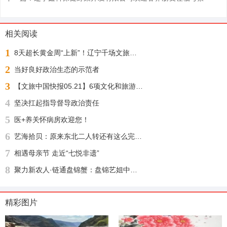
相关阅读
1
8天超长黄金周“上新”！辽宁千场文旅活动邀您“踏秋赏枫 醉游山海”
2
当好良好政治生态的示范者
3
【文旅中国快报05.21】6项文化和旅游行业标准公布；1月至4月全国铁路开行旅游列车增23%
4
坚决扛起指导督导政治责任
5
医+养关怀病房欢迎您！
6
艺海拾贝：原来东北二人转还有这么完整的文化渊源
7
相遇母亲节 走近“七悦非遗”
8
聚力新农人·链通盘锦蟹：盘锦艺姐中农河蟹供应链盛大启幕，绘就乡村振兴新图景
精彩图片