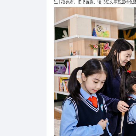
4
月
20
日下午，铁西区
2026
同步发布年度专项活动方案。
阅读走深走实，打造城市书香
铁西区立足城市文化建设，聚
全域覆盖、全民可及。
机关层面打造书香阅读空间，
态化开展邻里读书会、银龄诵
过书香集市、旧书置换、读书