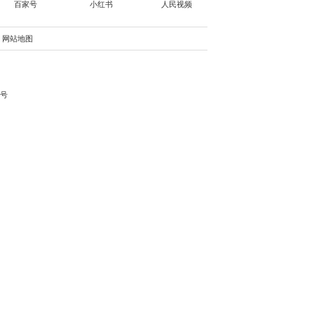
将持续深化全民阅读工作，不断
生活方式。以阅读凝聚城市精神
责任编辑：张德财
下一篇：法润基层·“典”亮民生｜梅河口市法学会走进乡镇开展普法宣传