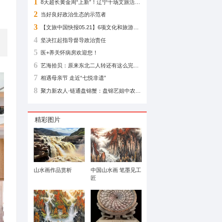
相关阅读
香"刻进DNA里
1
2
当好良好政治生态
3
共建书香铁西为主题，同步发布年度专项
4
坚决扛起指导督导
5
医+养关怀病房欢迎
6
7
相遇母亲节 走近“七
8
精彩图片