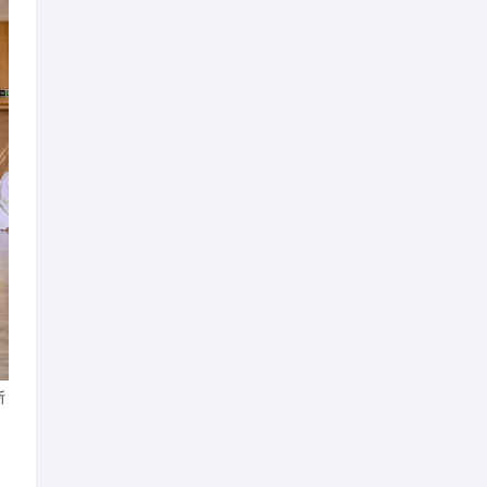
间；各大实体书店推出店长荐
比赛、书香校园评选等活动，深
、退休教师、青年志愿者、书店
态化开展书籍推荐、阅读分享、