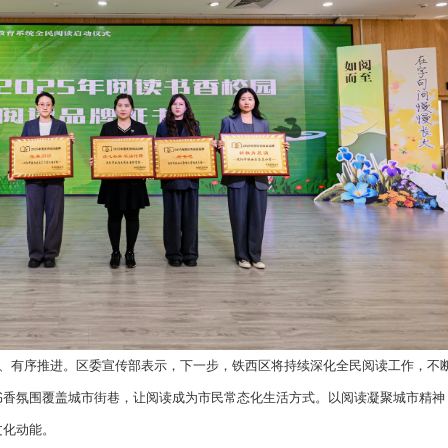
化开展读书沙龙、名家分享活动，打造高品质市民文化休闲空
系列活动，传递城市书香温度；各中小学依托名家进校园、诵读
育城市未来希望。
培育专业推广队伍，激活全民阅读内生动力
铁西区精准遴选培育一批阅读推广人队伍，人员涵盖社区骨干
支专业志愿队伍将深入校园、社区、书房、书店等各类场所，常
力量带动全民参与，让个人阅读转变为群体性阅读风尚。
持续深耕书香建设，赋能区域高质量发展