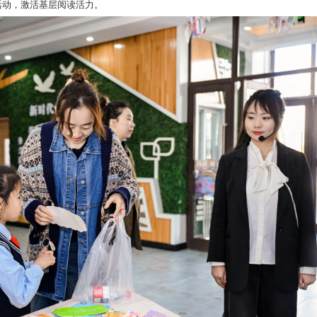
年全民阅读活动启动仪式在勋望小学建农分校举办，活动以共促
今年，铁西区将开展近百场特色阅读活动，依托多阵地联动、专
新风尚。
六大阵地全域联动，让阅读融入日常生活
焦机关、社区（村）、街道（镇）、城市书房、实体书店、校
开设主题阅读活动，方便干部利用碎片化时间读书，涵养实干
读、亲子共读等特色活动，以阅读拉近邻里、温情家庭；各街道
征文等基层特色活动，激活基层阅读活力。