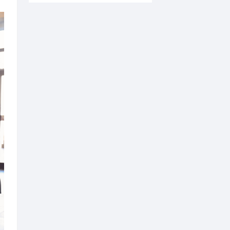
全民阅读·共建书香铁西为主题，
新帖速递
业化队伍引领，全方位推进全民
1
2
3
4
园六大核心阵地，实现阅读服务
5
全球变革时代的管
6
担当的工作氛围；社区（村）常
7
田野上的非遗工坊 |
（镇）打造差异化阅读品牌，通
8
青春扎根乡土 选调