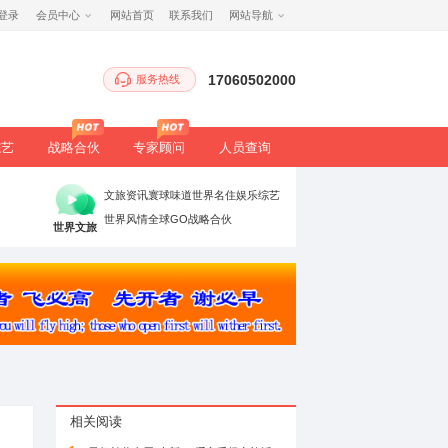
注册
/
登录
会员中心
网站首页
服务热
生态
健康
文旅
综艺
战略合伙
专家顾
时政要闻
党建引领
高端访谈
文旅资讯
寰球
理论评论
法治聚焦
书香中国
世界风情
全球G
万象
世界文旅