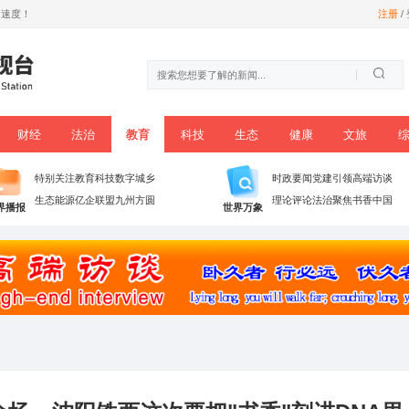
尊享数字信息时代加速度！
时政
党建
财经
法治
教育
科技
播
特别关注
教育科技
数字城乡
生态能源
亿企联盟
九州方圆
世界播报
世界