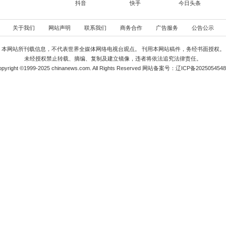
动已多点铺开、有序推进。区委宣传部表示，下一步，铁西区
服务体系，推动书香氛围覆盖城市街巷，让阅读成为市民常态化
量发展注入持久文化动能。
上一篇：辽宁反家暴条例2026年2月1日施行 拓展保护范围破解三大难题