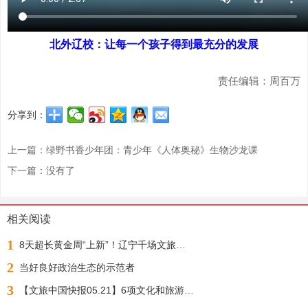
北外辽校：让每一个孩子得到最充分的发展
责任编辑：周百万
分享到：
上一篇：绿野书香少年团：青少年《人体奥秘》生物沙龙课
下一篇：没有了
相关阅读
1
8天超长黄金周“上新”！辽宁千场文旅活动邀您“踏秋赏枫 醉游山海”
2
当好良好政治生态的示范者
3
【文旅中国快报05.21】6项文化和旅游行业标准公布；1月至4月全国铁路开行旅游列车增23%