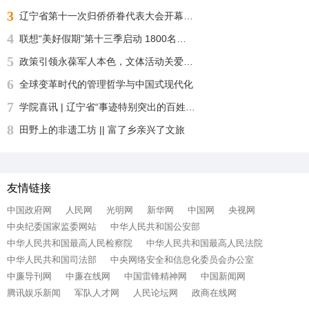
3
辽宁省第十一次归侨侨眷代表大会开幕 许昆林王灵桂讲话 王新伟周波出席
4
联想“美好假期”第十三季启动 1800名志愿者化身“公益足球教练”“乡超”来了！
5
政策引领永葆军人本色，文体活动关爱身心健康——沈阳自主择业军转干部七一敬献锦旗致谢职能部门厚爱
6
全球变革时代的管理哲学与中国式现代化
7
学院喜讯 | 辽宁省“事迹特别突出的百姓学习之星“：沈北新区社区学院兼职报告员王刚老师再获殊荣
8
田野上的非遗工坊 || 富了乡亲兴了文旅
友情链接
中国政府网
人民网
光明网
新华网
中国网
央视网
中央纪委国家监委网站
中华人民共和国公安部
中华人民共和国最高人民检察院
中华人民共和国最高人民法院
中华人民共和国司法部
中央网络安全和信息化委员会办公室
中廉导刊网
中廉在线网
中国雷锋精神网
中国新闻网
腾讯娱乐新闻
军队人才网
人民论坛网
政商在线网