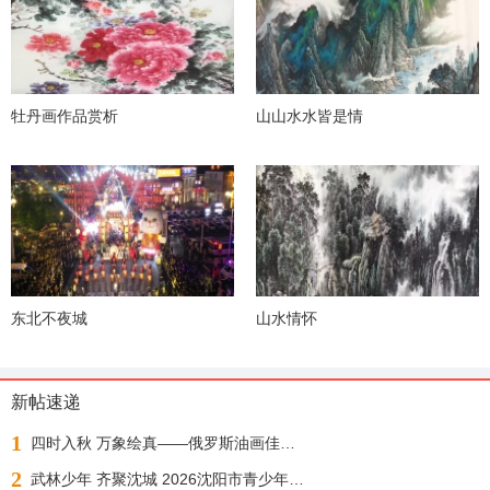
牡丹画作品赏析
山山水水皆是情
东北不夜城
山水情怀
新帖速递
1
四时入秋 万象绘真——俄罗斯油画佳作展
2
武林少年 齐聚沈城 2026沈阳市青少年武术散打锦标赛今日正式开赛