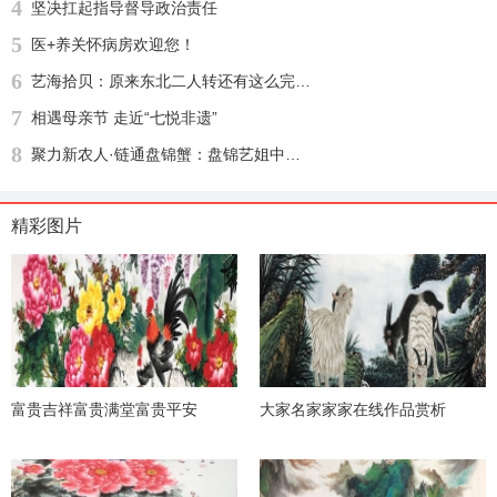
4
坚决扛起指导督导政治责任
5
医+养关怀病房欢迎您！
6
艺海拾贝：原来东北二人转还有这么完整的文化渊源
7
相遇母亲节 走近“七悦非遗”
8
聚力新农人·链通盘锦蟹：盘锦艺姐中农河蟹供应链盛大启幕，绘就乡村振兴新图景
精彩图片
富贵吉祥富贵满堂富贵平安
大家名家家家在线作品赏析