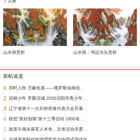
了文旅
山水画赏析
山水画：鸿运当头赏析
新帖速递
1
四时入秋 万象绘真——俄罗斯油画佳作展
2
武林少年 齐聚沈城 2026沈阳市青少年武术散打锦标赛今日正式开赛
3
辽宁省第十一次归侨侨眷代表大会开幕 许昆林王灵桂讲话 王新伟周波出席
4
联想“美好假期”第十三季启动 1800名志愿者化身“公益足球教练”“乡超”来了！
5
政策引领永葆军人本色，文体活动关爱身心健康——沈阳自主择业军转干部七一敬献锦旗致谢职能部门厚爱
6
全球变革时代的管理哲学与中国式现代化