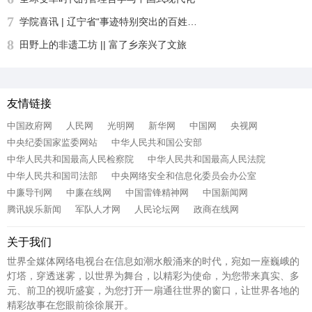
7
学院喜讯 | 辽宁省“事迹特别突出的百姓学习之星“：沈北新区社区学院兼职报告员王刚老师再获殊荣
8
田野上的非遗工坊 || 富了乡亲兴了文旅
友情链接
中国政府网
人民网
光明网
新华网
中国网
央视网
中央纪委国家监委网站
中华人民共和国公安部
中华人民共和国最高人民检察院
中华人民共和国最高人民法院
中华人民共和国司法部
中央网络安全和信息化委员会办公室
中廉导刊网
中廉在线网
中国雷锋精神网
中国新闻网
腾讯娱乐新闻
军队人才网
人民论坛网
政商在线网
关于我们
世界全媒体网络电视台在信息如潮水般涌来的时代，宛如一座巍峨的
灯塔，穿透迷雾，以世界为舞台，以精彩为使命，为您带来真实、多
元、前卫的视听盛宴，为您打开一扇通往世界的窗口，让世界各地的
精彩故事在您眼前徐徐展开。