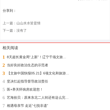
分享到：
上一篇：山山水水皆是情
下一篇：没有了
相关阅读
1
8天超长黄金周“上新”！辽宁千场文旅活动邀您“踏秋赏枫 醉游山海”
2
当好良好政治生态的示范者
3
【文旅中国快报05.21】6项文化和旅游行业标准公布；1月至4月全国铁路开行旅游列车增23%
4
坚决扛起指导督导政治责任
5
医+养关怀病房欢迎您！
6
艺海拾贝：原来东北二人转还有这么完整的文化渊源
7
相遇母亲节 走近“七悦非遗”