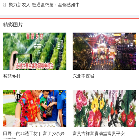
8
聚力新农人·链通盘锦蟹：盘锦艺姐中农河蟹供应链盛大启幕，绘就乡村振兴新图景
精彩图片
智慧乡村
东北不夜城
田野上的非遗工坊 || 富了乡亲兴
富贵吉祥富贵满堂富贵平安