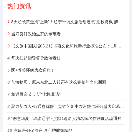
热门资讯
1
8天超长黄金周“上新”！辽宁千场文旅活动邀您“踏秋赏枫 醉游山海”
2
当好良好政治生态的示范者
3
【文旅中国快报05.21】6项文化和旅游行业标准公布；1月至4月全国铁路开行旅游列车增23%
4
坚决扛起指导督导政治责任
5
医+养关怀病房欢迎您！
6
艺海拾贝：原来东北二人转还有这么完整的文化渊源
7
相遇母亲节 走近“七悦非遗”
8
聚力新农人·链通盘锦蟹：盘锦艺姐中农河蟹供应链盛大启幕，绘就乡村振兴新图景
9
“创意华夏—璀璨辽宁”七悦非遗名人坊名家名作联展活动通知
10
党建合创促提升 匠心护航铸精品